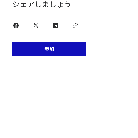
シェアしましょう
参加
Contact
​ホームぺージに関するお問い合わせ、
ご依頼やご相談はこちら＞＞
大阪府和泉市 ホームページ制作会社
A C T O N E