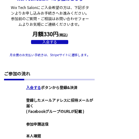
Wix Tech Salonにご入会希望の方は、下記ボタ
ンよりお申し込みお手続きへお進みください。
参加前のご質問・ご相談はお問い合わせフォー
ムよりお気軽にご連絡くださいませ。
​月額330円
(税込)
入会する
月会費のお支払い手続きは、Stripeサイトに遷移します。
​ご参加の流れ
STEP1
入会する
ボタンから登録&決済
登録したメールアドレスに招待メールが
STEP2
届く
( FacebookグループのURLが記載 )
STEP3
参加申請送信
STEP4
本人確認