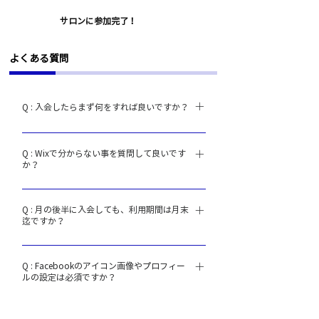
STEP5
サロンに参加完了！
​よくある質問
Q : 入会したらまず何をすれば良いですか？
A : 自己紹介をお願いします！ Wix Tech Salon
Q : Wixで分からない事を質問して良いです
のFacebookグループに入って頂けたら、 【 自
か？
己紹介スレッド 】で自己紹介をお願いします。
ご自身の活動内容やクリエイターとしての実績
A : はい。 ただし、ヘルプセンターに記事のあ
などもアピールしていただければと思います。
Q : 月の後半に入会しても、利用期間は月末
る内容や、 エラーなどシステムの根幹に関する
迄ですか？
サロンオーナーの和田が必ずコメントいたしま
質問はWixのサポートへお問い合わせをお願い
す！ 自己紹介フォーマット
しております。 それ以外で、サロンオーナーが
A : いいえ。 Wix Tech Salonでは、「入りた
—————————— 1.名前 2.会社名・屋号 3.
お答えできる範囲のことであれば、 全てではご
Q : Facebookのアイコン画像やプロフィー
い」と思ったその瞬間の気持ちを大切にしてい
事業内容 4.活動エリア 5.サロンの参加目的 6.リ
ルの設定は必須ですか？
ざいませんが、スレッド上で回答しておりま
ます． いつご入会頂いても入会手続き完了日よ
ンク ( 自社サイト・制作実績・SNSなど) 7.皆さ
す。 Wixクリエイターの共通課題を解決すると
り1ヶ月間、ご利用可能です． 翌月以降、入会
A : はい、必須です。 皆さんが安心して交流で
んへのメッセージ ——————————
いう意図がございますので、何卒よろしくお願
日同日になった時点で更新となります．