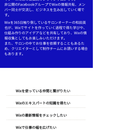
非公開のFacebookグループでWixの情報共有、メン
バー同士が交流し、ビジネスを生み出していく場で
す。
Wixを365日触り倒しているサロンオーナーの和田英
也が、Wixでサイトを作っていく過程で得た学びや、
仕組み作りのアイデアなどを共有しており、Wixの情
報収集としてもお楽しみいただけます。
また、サロンの中でお仕事を依頼することもあるた
め、クリエイターとして制作チームにお誘いする場合
もあります。
​こんな方におススメです
Wixを使っている仲間と繋がりたい
Wixのエキスパートの知識を得たい
Wixの最新情報をチェックしたい
Wixで仕事の幅を広げたい