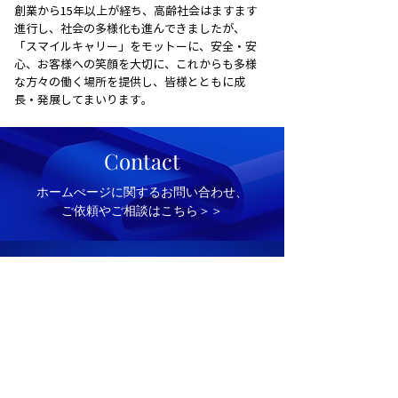
創業から15年以上が経ち、高齢社会はますます
進行し、社会の多様化も進んできましたが、
「スマイルキャリー」をモットーに、安全・安
心、お客様への笑顔を大切に、これからも多様
な方々の働く場所を提供し、皆様とともに成
長・発展してまいります。
Contact
​ホームぺージに関するお問い合わせ、
ご依頼やご相談はこちら＞＞
大阪府和泉市 ホームページ制作会社
A C T O N E
​アクトワン
Social Media
Email:
wada.hideya.1105@gmail.com