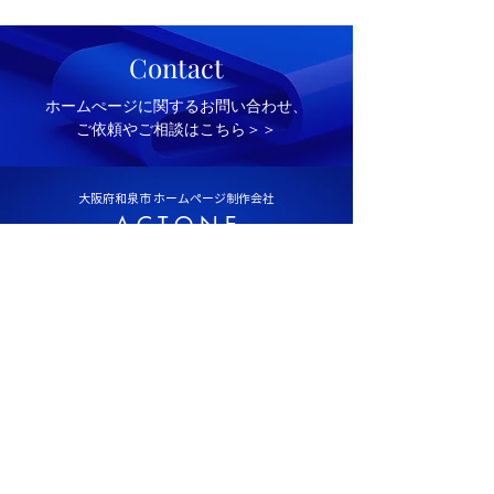
Contact
​ホームぺージに関するお問い合わせ、
ご依頼やご相談はこちら＞＞
大阪府和泉市 ホームページ制作会社
A C T O N E
​アクトワン
Social Media
Email:
wada.hideya.1105@gmail.com
大阪府和泉市でのホームぺージ制作はWixパートナー和田英也が代表を務めるアクトワンにお任せください。
Wixを使用して、大阪府を中心にあらゆるWebサイトを作成、マーケティングのサポートを行っています。