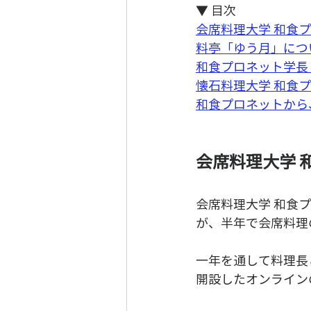
▼ 目次
会席料理大学 和食
料亭「ゆう月」につ
和食プロネット学長
懐石料理大学 和食
和食プロネットから
会席料理大学 
会席料理大学 和食
が、半年で会席料理
一年を通して料理長
開設したオンライン