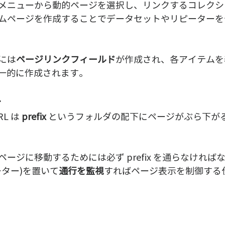
メニューから動的ページを選択し、リンクするコレクシ
ムページを作成することでデータセットやリピーターを
には
ページリンクフィールド
が作成され、各アイテムを
統一的に作成されます。
ー
L は 
prefix 
というフォルダの配下にページがぶら下が
ージに移動するためには必ず prefix を通らなければ
ーター)を置いて
通行を監視
すればページ表示を制御する