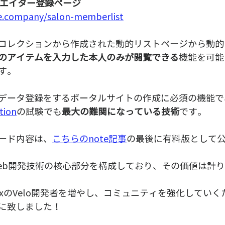
n クリエイター登録ページ
e.company/salon-memberlist
コレクションから作成された動的リストページから動的
のアイテムを入力した本人のみが閲覧できる
機能を可能
す。
データ登録をするポータルサイトの作成に必須の機能で
tion
の試験でも
最大の難関になっている技術
です。
ード内容は、
こちらのnote記事
の最後に有料版として
eb開発技術の核心部分を構成しており、その価値は計
ixのVelo開発者を増やし、コミュニティを強化してい
に致しました！