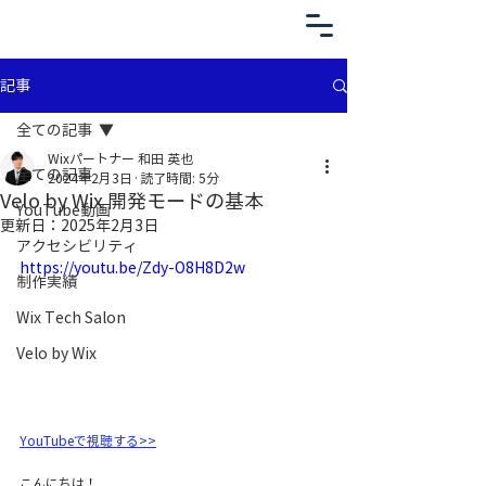
記事
全ての記事
Wixパートナー 和田 英也
全ての記事
2024年2月3日
読了時間: 5分
Velo by Wix 開発モードの基本
YouTube動画
更新日：
2025年2月3日
アクセシビリティ
https://youtu.be/Zdy-O8H8D2w
制作実績
Wix Tech Salon
Velo by Wix
YouTubeで視聴する>>
こんにちは！