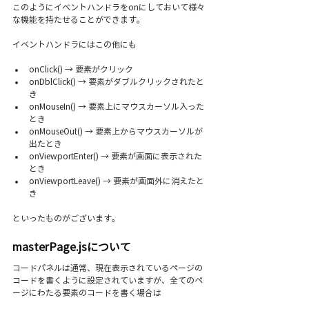
このようにイベントハンドラをonにしておいて様々
な機能を持たせることができます。
イベントハンドラにはこの他にも
onClick() → 
要素がクリック
onDblClick()
 → 要素がダブルクリックされたと
き
onMouseIn()
 → 要素上にマウスカーソル入った
とき
onMouseOut()
 → 要素上からマウスカーソルが
出たとき
onViewportEnter() → 
要素が画面に表示された
とき
onViewportLeave() → 
要素が画面外に消えたと
き
といったものがございます。
masterPage.jsについて
コードパネルは通常、現在表示されているページの
コードを書くように設定されていますが、全てのペ
ージにわたる要素のコードを書く場合は