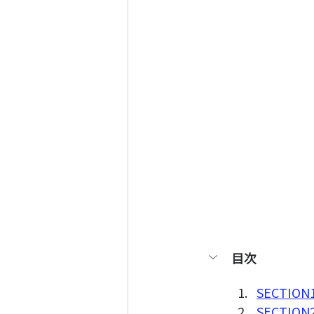
目次
SECTION1
SECTION2