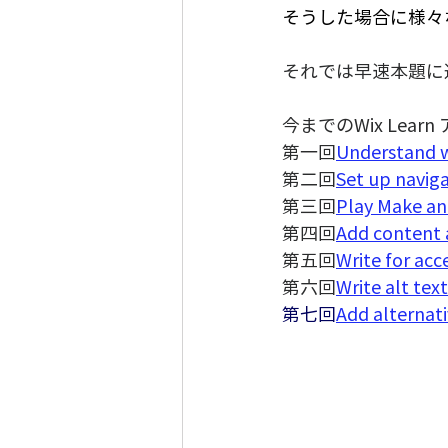
そうした場合に様々
それでは早速本題に
今までのWix Lea
第一回
Understand 
第二回
Set up navi
第三回
Play Make an
第四回
Add conten
第五回
Write for ac
第六回
Write alt tex
第七回
Add alterna