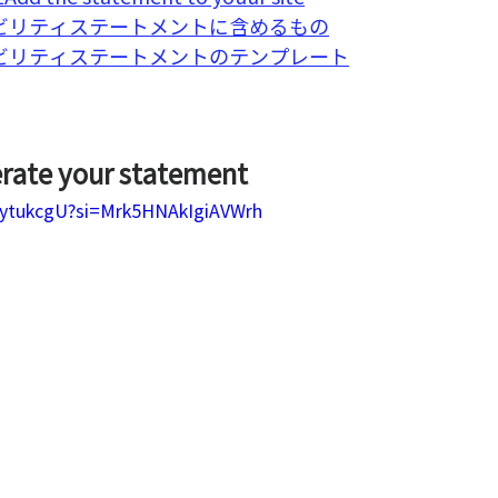
ビリティステートメントに含めるもの
ビリティステートメントのテンプレート
ate your statement
e2ytukcgU?si=Mrk5HNAkIgiAVWrh