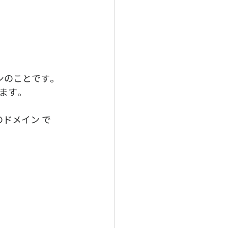
のことです。 
す。  
ドメイン で