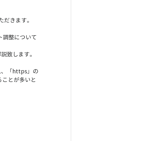
だきます。  
ト調整について
解説致します。
、「https」の
見ることが多いと