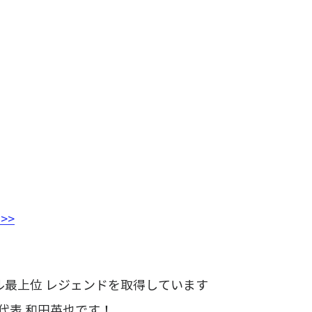
>>
ベル最上位 レジェンドを取得しています
代表 和田英也です！