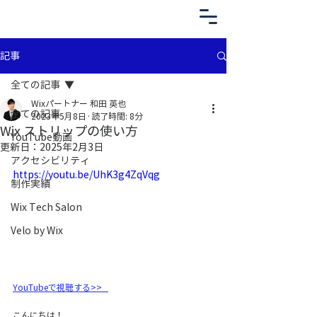
記事
全ての記事
Wixパートナー 和田 英也
全ての記事
2023年5月8日
読了時間: 8分
Wix ストリップの使い方
YouTube動画
更新日：
2025年2月3日
アクセシビリティ
https://youtu.be/UhK3g4ZqVqg
制作実績
Wix Tech Salon
Velo by Wix
YouTubeで視聴する>>   
こんにちは！