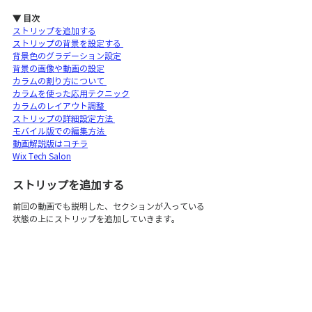
▼ 目次
ストリップを追加する
ストリップの背景を設定する 
背景色のグラデーション設定
背景の画像や動画の設定
カラムの割り方について 
カラムを使った応用テクニック
カラムのレイアウト調整 
ストリップの詳細設定方法 
モバイル版での編集方法 
動画解説版はコチラ
Wix Tech Salon
ストリップを追加する 
前回の動画でも説明した、セクションが入っている
状態の上にストリップを追加していきます。