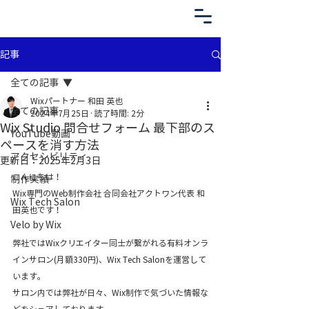
記事
全ての記事
Wixパートナー 和田 英也
全ての記事
2024年7月25日
読了時間: 2分
Wix Studio 問合せフォーム 最下部のス
YouTube動画
ペースを消す方法
アクセシビリティ
更新日：
2025年2月3日
こんにちは！
制作実績
Wix専門のWeb制作会社 合同会社アクトワン代表 和
Wix Tech Salon
田英也です！
Velo by Wix
弊社ではWixクリエイター同士が繋がれる有料オンラ
インサロン(月額330円)、Wix Tech Salonを運営して
います。
サロン内では弊社が日々、Wix制作で気づいた情報な