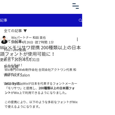
記事
全ての記事
Wixパートナー 和田 英也
全ての記事
2025年4月26日
読了時間: 1分
Wix×モリサワ提携 200種類以上の日本
YouTube動画
語フォントが使用可能に！
アクセシビリティ
更新日：
2025年5月31日
こんにちは！
制作実績
Wix専門のWeb制作会社 合同会社アクトワン代表 和
田英也です！
Wix Tech Salon
Velo by Wix
2025年4月、Wixが日本を代表するフォントメーカー
「モリサワ」と提携し、
200種類以上の日本語フォ
ント
がWix上で利用できるようになりました。
この提携により、以下のような多彩なフォントがWix
で使えるようになります。