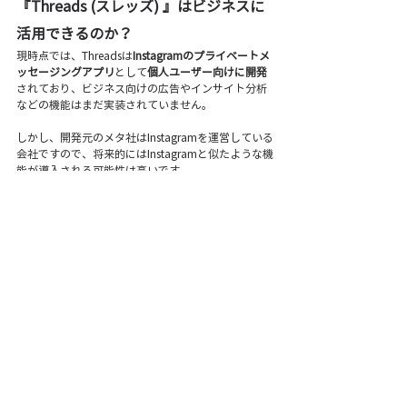
『Threads (スレッズ) 』はビジネスに
活用できるのか？
現時点では、Threadsは
Instagramのプライベートメ
ッセージングアプリ
として
個人ユーザー向けに開発
されており、ビジネス向けの広告やインサイト分析
などの機能はまだ実装されていません。
しかし、開発元のメタ社はInstagramを運営している
会社ですので、将来的にはInstagramと似たような機
能が導入される可能性は高いです。
そうなれば新たなマーケティングの手法としてビジ
ネス活用できる可能性は十分にあります。
現時点では、
機能がまだ十分でなく、アルゴリズム
も透明ではなく、ユーザー数も少ない
という状況で
すが、大きな期待が寄せられているSNSだとも言え
るのではないでしょうか。
メタのマーク・ザッカーバーグ最高経営責任者(CEO)
のコメント
「10億人以上が利用する、公の場で会話するための
アプリがあるべきだと思う。ツイッターにはその機
会があったが実現できていない。われわれが実現で
きることを願う」