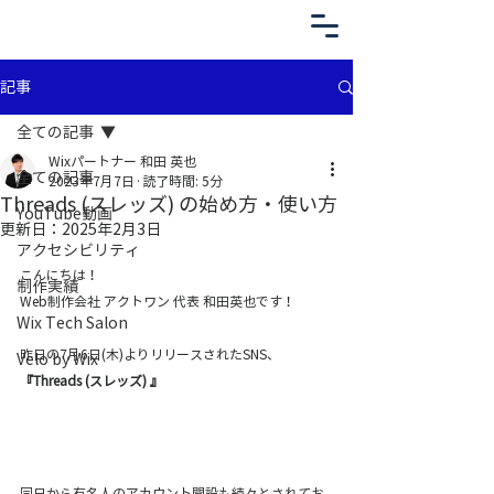
記事
全ての記事
Wixパートナー 和田 英也
全ての記事
2023年7月7日
読了時間: 5分
Threads (スレッズ) の始め方・使い方
YouTube動画
更新日：
2025年2月3日
アクセシビリティ
こんにちは！
制作実績
Web制作会社 アクトワン 代表 和田英也です！
Wix Tech Salon
昨日の7月6日(木)よりリリースされたSNS、
Velo by Wix
『Threads (スレッズ) 』
同日から有名人のアカウント開設も続々とされてお