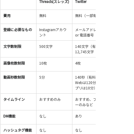
Threads(スレッズ)
Twitter
費用
無料
無料（一部有料）
登録に必要なもの
Instagramアカウ
メールアドレス 
ント
or 電話番号
文字数制限
500文字
140文字（有料：
12,745文字
画像枚数制限
10枚
4枚
動画秒数制限
5分
140秒（有料：
Webは120分、ア
プリは10分）
タイムライン
おすすめのみ
おすすめ、フォロ
ーのみなど
DM機能
なし
あり
ハッシュタグ機能
なし
なし