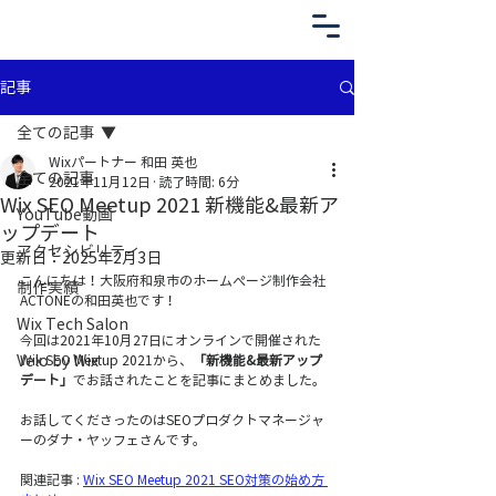
記事
全ての記事
Wixパートナー 和田 英也
全ての記事
2021年11月12日
読了時間: 6分
Wix SEO Meetup 2021 新機能&最新ア
YouTube動画
ップデート
アクセシビリティ
更新日：
2025年2月3日
こんにちは！大阪府和泉市のホームぺージ制作会社 
制作実績
ACTONEの和田英也です！
Wix Tech Salon
今回は2021年10月27日にオンラインで開催された
Velo by Wix
Wix SEO Meetup 2021から、
「新機能&最新アップ
デート」
でお話されたことを記事にまとめました。
お話してくださったのはSEOプロダクトマネージャ
ーのダナ・ヤッフェさんです。
関連記事 : 
Wix SEO Meetup 2021 SEO対策の始め方 